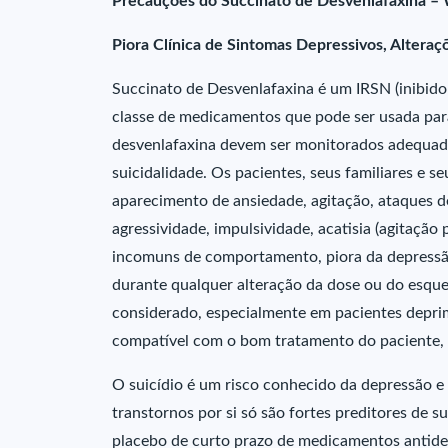
Precauções do Succinato de Desvenlafaxina –
Piora Clínica de Sintomas Depressivos, Alter
Succinato de Desvenlafaxina é um IRSN (inibido
classe de medicamentos que pode ser usada para
desvenlafaxina devem ser monitorados adequada
suicidalidade. Os pacientes, seus familiares e s
aparecimento de ansiedade, agitação, ataques de p
agressividade, impulsividade, acatisia (agitação
incomuns de comportamento, piora da depressão 
durante qualquer alteração da dose ou do esquem
considerado, especialmente em pacientes depri
compatível com o bom tratamento do paciente, d
O suicídio é um risco conhecido da depressão e 
transtornos por si só são fortes preditores de s
placebo de curto prazo de medicamentos antidep