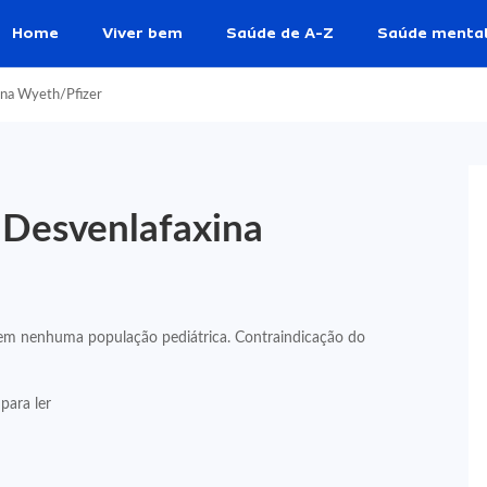
Home
Viver bem
Saúde de A-Z
Saúde menta
ina Wyeth/Pfizer
 Desvenlafaxina
 em nenhuma população pediátrica. Contraindicação do
para ler