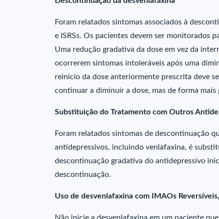
Descontinuação da desvenlafaxina
Foram relatados sintomas associados à descon
e ISRSs. Os pacientes devem ser monitorados p
Uma redução gradativa da dose em vez da inter
ocorrerem sintomas intoleráveis após uma dimi
reinício da dose anteriormente prescrita deve 
continuar a diminuir a dose, mas de forma mais 
Substituição do Tratamento com Outros Antide
Foram relatados sintomas de descontinuação q
antidepressivos, incluindo venlafaxina, é subst
descontinuação gradativa do antidepressivo inic
descontinuação.
Uso de desvenlafaxina com IMAOs Reversíveis, 
Não inicie a desvenlafaxina em um paciente qu