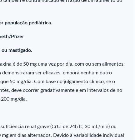
ado também é contraindicado em razão de um aumento do
r população pediátrica.
yeth/Pfizer
 ou mastigado.
xina é de 50 mg uma vez por dia, com ou sem alimentos.
ia demonstraram ser eficazes, embora nenhum outro
que 50 mg/dia. Com base no julgamento clínico, se o
ntes, deve ocorrer gradativamente e em intervalos de no
 200 mg/dia.
uficiência renal grave (CrCl de 24h lt; 30 mL/min) ou
 mg em dias alternados. Devido à variabilidade individual