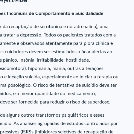
 Wyeth/Pfizer
ações Incomuns de Comportamento e Suicidalidade
r da recaptação de serotonina e noradrenalina), uma
 tratar a depressão. Todos os pacientes tratados com a
mente e observados atentamente para piora clínica e
eus cuidadores devem ser estimulados a ficar alertas ao
ânico, insônia, irritabilidade, hostilidade,
 psicomotora), hipomania, mania, outras alterações
e ideação suicida, especialmente ao iniciar a terapia ou
a posológico. O risco de tentativa de suicídio deve ser
midos, e a menor quantidade do medicamento,
eve ser fornecida para reduzir o risco de superdose.
de alguns outros transtornos psiquiátricos e esses
uicídio. As análises agrupadas de estudos controlados por
ressivos (ISRSs [inibidores seletivos da recaptação de