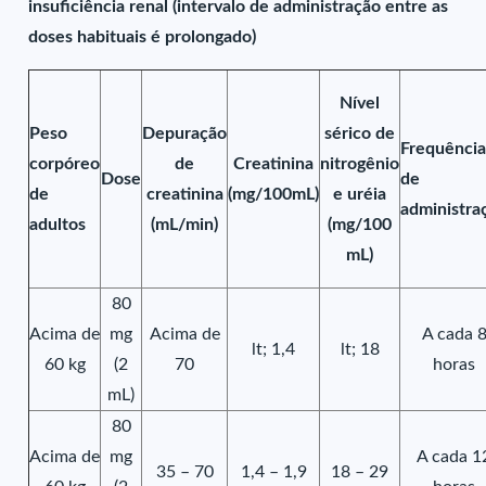
insuficiência renal (intervalo de administração entre as
doses habituais é prolongado)
Nível
Peso
Depuração
sérico de
Frequênci
corpóreo
de
Creatinina
nitrogênio
Dose
de
de
creatinina
(mg/100mL)
e uréia
administra
adultos
(mL/min)
(mg/100
mL)
80
Acima de
mg
Acima de
A cada 
lt; 1,4
lt; 18
60 kg
(2
70
horas
mL)
80
Acima de
mg
A cada 1
35 – 70
1,4 – 1,9
18 – 29