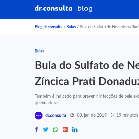
Blog dr.consulta
/
Bulas
/
Bula do Sulfato de Neomicina Bacit
Bulas
Bula do Sulfato de N
Zíncica Prati Donadu
Também é indicado para prevenir infecções de pele e/ou
queimaduras...
08, jan de 2019
19 minutos 
dr.consulta