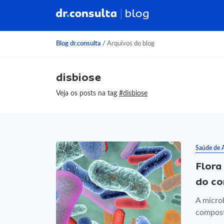
Blog dr.consulta
/
Arquivos do blog
disbiose
Veja os posts na tag
#disbiose
Saúde de 
Flora 
do co
A microb
compost