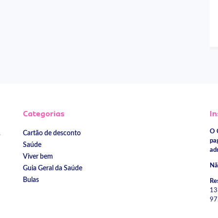
Categorias
In
O 
Cartão de desconto
e
pa
Saúde
ad
Viver bem
Nã
Guia Geral da Saúde
Bulas
Re
13
97