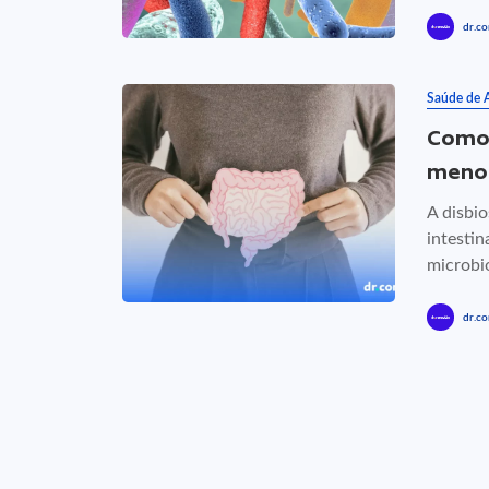
dr.co
Saúde de 
Como 
meno
A disbio
intestin
microbio
dr.co