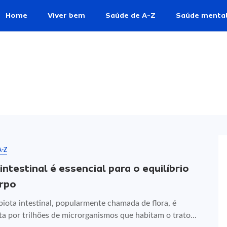
Home
Viver bem
Saúde de A-Z
Saúde menta
A-Z
intestinal é essencial para o equilíbrio
rpo
iota intestinal, popularmente chamada de flora, é
a por trilhões de microrganismos que habitam o trato...