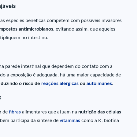
jáveis
 as espécies benéficas competem com possíveis invasores
mpostos antimicrobianos
, evitando assim, que aqueles
tipliquem no intestino.
 na parede intestinal que dependem do contato com a
ando a exposição é adequada, há uma maior capacidade de
eduzindo o risco de
reações alérgicas
ou
autoimunes
.
s
ão de
fibras
alimentares que atuam na
nutrição das células
mbém participa da síntese de
vitaminas
como a K, biotina