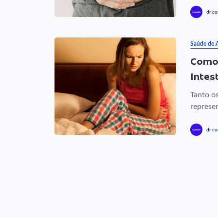
dr.co
Saúde de 
Como 
Intes
Tanto o
represe
dr.co