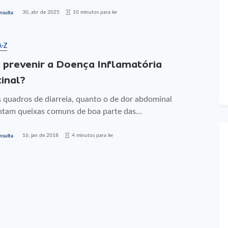
30, abr de 2025
10 minutos para ler
nsulta
A-Z
prevenir a Doença Inflamatória
tinal?
s quadros de diarreia, quanto o de dor abdominal
ntam queixas comuns de boa parte das...
16, jan de 2018
4 minutos para ler
nsulta