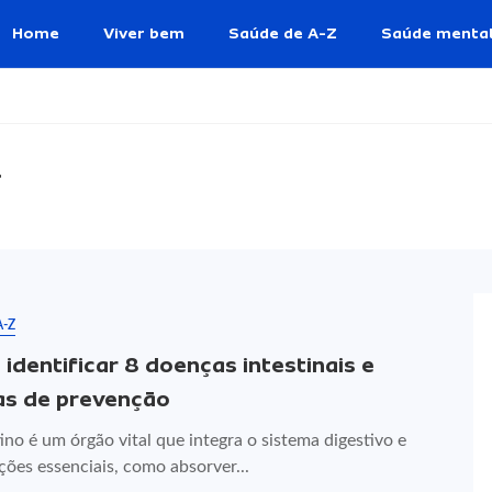
Home
Viver bem
Saúde de A-Z
Saúde menta
l
A-Z
identificar 8 doenças intestinais e
s de prevenção
ino é um órgão vital que integra o sistema digestivo e
ões essenciais, como absorver...