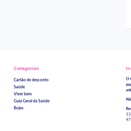
Categorias
In
O 
Cartão de desconto
e
pa
Saúde
ad
Viver bem
Nã
Guia Geral da Saúde
Bulas
Re
13
97