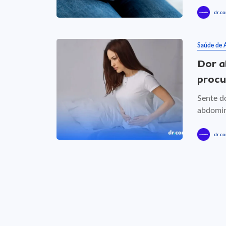
dr.co
Saúde de 
Dor a
procu
Sente do
abdomina
dr.co