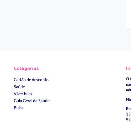
Categorias
In
O 
Cartão de desconto
e
pa
Saúde
ad
Viver bem
Nã
Guia Geral da Saúde
Bulas
Re
13
97