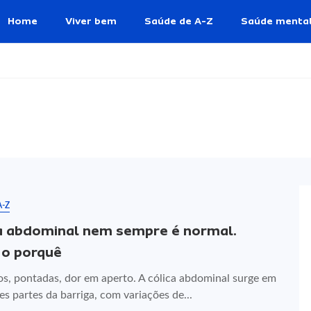
Home
Viver bem
Saúde de A-Z
Saúde menta
A-Z
a abdominal nem sempre é normal.
 o porquê
s, pontadas, dor em aperto. A cólica abdominal surge em
es partes da barriga, com variações de...