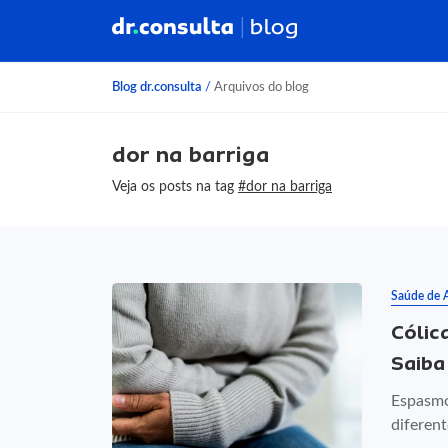
Blog dr.consulta
/
Arquivos do blog
dor na barriga
Veja os posts na tag
#dor na barriga
Saúde de 
Cólic
Saiba
Espasmo
diferent