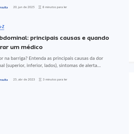
20, jun de 2025
8 minutos para ler
nsulta
A-Z
bdominal: principais causas e quando
rar um médico
r na barriga? Entenda as principais causas da dor
l (superior, inferior, lados), sintomas de alerta...
25, abr de 2023
3 minutos para ler
nsulta