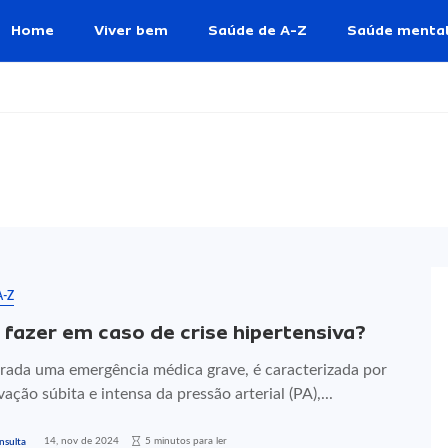
Home
Viver bem
Saúde de A-Z
Saúde menta
A-Z
 fazer em caso de crise hipertensiva?
rada uma emergência médica grave, é caracterizada por
ação súbita e intensa da pressão arterial (PA),...
14, nov de 2024
5 minutos para ler
nsulta