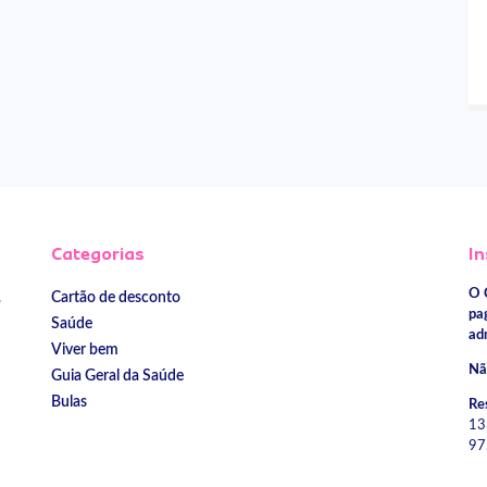
Categorias
In
O 
Cartão de desconto
e
pa
Saúde
ad
Viver bem
Nã
Guia Geral da Saúde
Bulas
Re
13
97