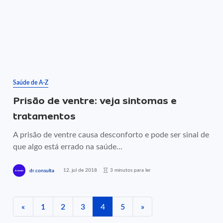
Saúde de A-Z
Prisão de ventre: veja sintomas e
tratamentos
A prisão de ventre causa desconforto e pode ser sinal de
que algo está errado na saúde...
12, jul de 2018
3 minutos para ler
dr.consulta
«
1
2
3
4
5
»