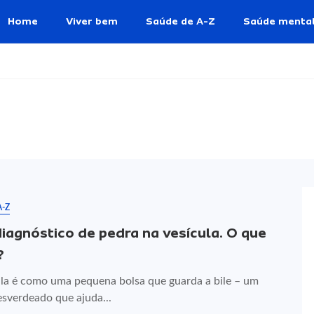
Home
Viver bem
Saúde de A-Z
Saúde menta
A-Z
diagnóstico de pedra na vesícula. O que
?
ula é como uma pequena bolsa que guarda a bile – um
esverdeado que ajuda...