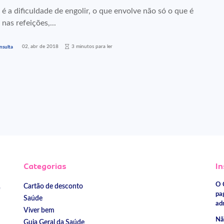
 é a dificuldade de engolir, o que envolve não só o que é
 nas refeições,...
02, abr de 2018
3 minutos para ler
nsulta
Categorias
In
O 
Cartão de desconto
e
pa
Saúde
ad
Viver bem
Nã
Guia Geral da Saúde