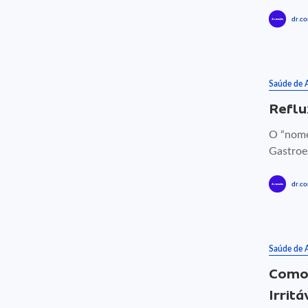
dr.co
Saúde de 
Reflu
O “nome
Gastroe
dr.co
Saúde de 
Como 
Irritá