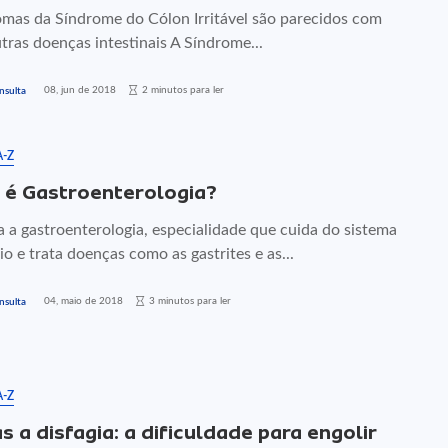
omas da Síndrome do Cólon Irritável são parecidos com
tras doenças intestinais A Síndrome...
08, jun de 2018
2 minutos para ler
nsulta
A-Z
 é Gastroenterologia?
 a gastroenterologia, especialidade que cuida do sistema
io e trata doenças como as gastrites e as...
04, maio de 2018
3 minutos para ler
nsulta
A-Z
s a disfagia: a dificuldade para engolir