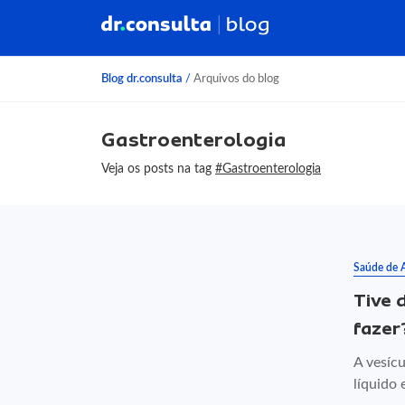
Blog dr.consulta
/
Arquivos do blog
Gastroenterologia
Veja os posts na tag
#Gastroenterologia
Saúde de 
Tive 
fazer
A vesíc
líquido 