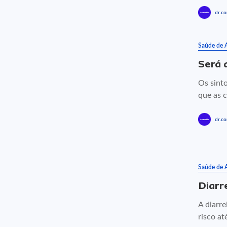
dr.co
Saúde de 
Será 
Os sint
que as c
dr.co
Saúde de 
Diarr
A diarre
risco at