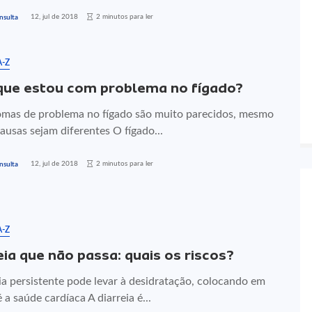
12, jul de 2018
2 minutos para ler
nsulta
A-Z
que estou com problema no fígado?
omas de problema no fígado são muito parecidos, mesmo
ausas sejam diferentes O fígado...
12, jul de 2018
2 minutos para ler
nsulta
A-Z
eia que não passa: quais os riscos?
ia persistente pode levar à desidratação, colocando em
é a saúde cardíaca A diarreia é...