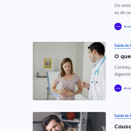
Os sint
os de ou
dr.co
Saúde de 
O que
Conheça
digestór
dr.co
Saúde de 
Causa