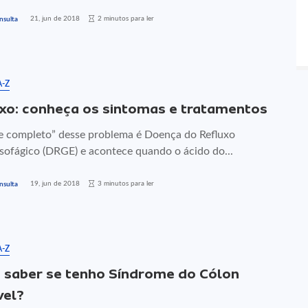
21, jun de 2018
2 minutos para ler
nsulta
A-Z
xo: conheça os sintomas e tratamentos
 completo” desse problema é Doença do Refluxo
sofágico (DRGE) e acontece quando o ácido do...
19, jun de 2018
3 minutos para ler
nsulta
A-Z
saber se tenho Síndrome do Cólon
vel?