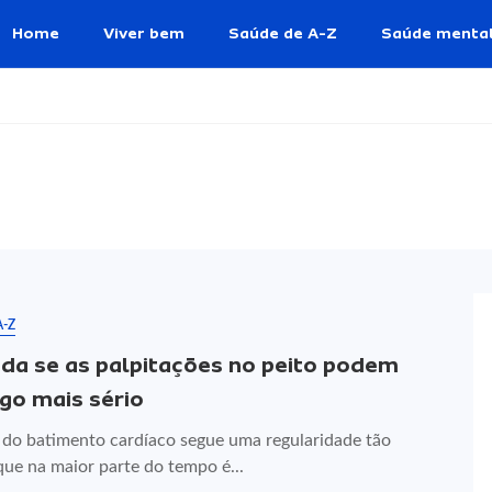
Home
Viver bem
Saúde de A-Z
Saúde menta
A-Z
da se as palpitações no peito podem
lgo mais sério
 do batimento cardíaco segue uma regularidade tão
que na maior parte do tempo é...