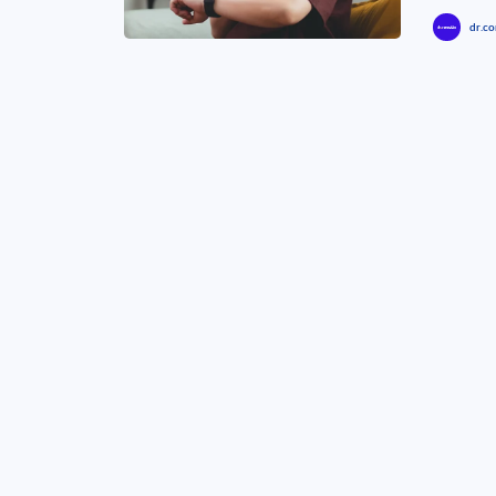
dr.co