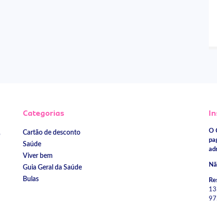
Categorias
In
O 
Cartão de desconto
e
pa
Saúde
ad
Viver bem
Nã
Guia Geral da Saúde
Bulas
Re
13
97