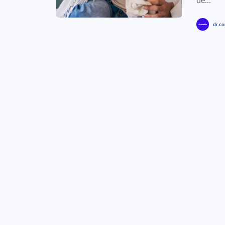
de...
dr.co