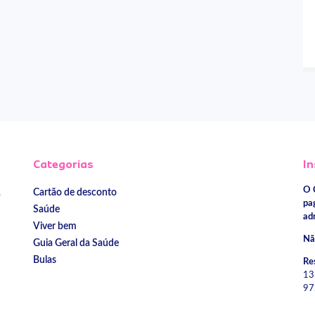
Categorias
In
O 
Cartão de desconto
e
pa
Saúde
ad
Viver bem
Nã
Guia Geral da Saúde
Bulas
Re
13
97