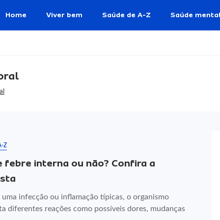
Home
Viver bem
Saúde de A-Z
Saúde menta
oral
al
A-Z
e febre interna ou não? Confira a
sta
a uma infecção ou inflamação típicas, o organismo
ta diferentes reações como possíveis dores, mudanças