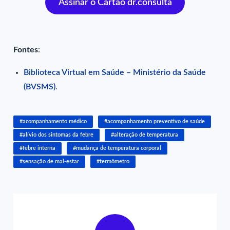
Assinar o Cartão dr.consulta
Fontes
:
Biblioteca Virtual em Saúde – Ministério da Saúde
(BVSMS)
.
#acompanhamento médico
#acompanhamento preventivo de saúde
#alívio dos sintomas da febre
#alteração de temperatura
#febre interna
#mudança de temperatura corporal
#sensação de mal-estar
#termômetro