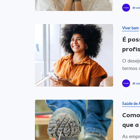
dr.co
Viver bem
É pos
profi
O desejo
termos 
dr.co
Saúde de 
Como 
que a
As empr