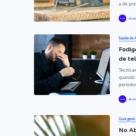
a de pr
dr.co
Saúde de 
Fadig
de te
Tecnica
quando 
períodos
dr.co
Guia geral
No Ab