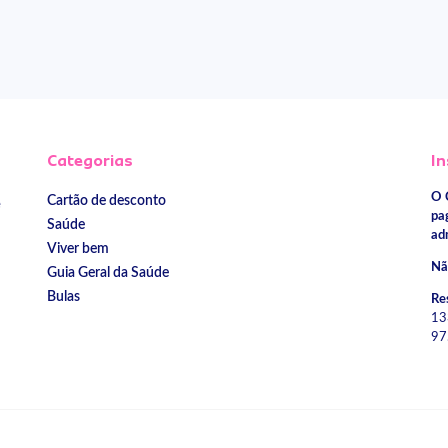
Categorias
In
O 
Cartão de desconto
e
pa
Saúde
ad
Viver bem
Nã
Guia Geral da Saúde
Bulas
Re
13
97