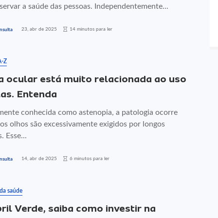
eservar a saúde das pessoas. Independentemente...
23, abr de 2025
14 minutos para ler
nsulta
A-Z
a ocular está muito relacionada ao uso
las. Entenda
mente conhecida como astenopia, a patologia ocorre
os olhos são excessivamente exigidos por longos
. Esse...
14, abr de 2025
6 minutos para ler
nsulta
 da saúde
ril Verde, saiba como investir na