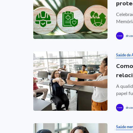
prote
Celebra
Memória
dr.co
Saúde de 
Como 
relac
A quali
papel fu
dr.co
Saúde men