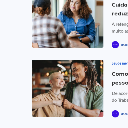
Cuida
reduz
A reten
muito a
dr.co
Saúde men
Como 
pesso
De acord
do Traba
dr.co