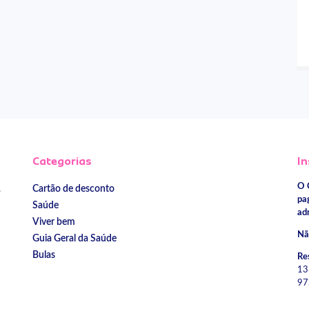
Categorias
In
O 
Cartão de desconto
e
pa
Saúde
ad
Viver bem
Nã
Guia Geral da Saúde
Bulas
Re
13
97