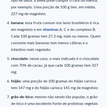
tipo de dieta, a aveia pode compor o café da manhã,
por exemplo. Uma porção de 100 g tem, em média,
227 mg de magnésio;
banana:
essa fruta comum nos lares brasileiros é rica
em magnésio e em
vitaminas
A, C e do complexo B.
Cada 100 gramas tem 27,3 mg, mais ou menos. Quem
consome mais bananas tem menos cãibras e o
intestino mais regulado;
chocolate:
nesse caso, o mais indicado é o chocolate
com 70% de cacau, já que cada 100 gramas tem 327
mg;
feijão
: uma porção de 100 gramas do feijão carioca
tem 147 mg e do feijão carioca 141 mg de magnésio;
grão-de-bico:
mesmo não sendo tão popular, o grão-
de-bico é uma excelente fonte de proteínas vegetais