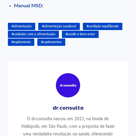
Manual MSD
;
#alimentação
#alimenteção saudável
#cardápio equilibrado
#cuidados com a alimentação
#saúde e bem-estar
#suplemento
#suplementos
dr.consulta
O dr.consulta nasceu em 2011, na favela de
Heliópolis, em São Paulo, com a proposta de fazer
uma verdadeira revolução na saúde, oferecendo