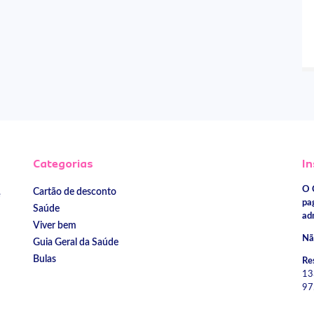
Categorias
In
O 
Cartão de desconto
e
pa
Saúde
ad
Viver bem
Nã
Guia Geral da Saúde
Bulas
Re
13
97