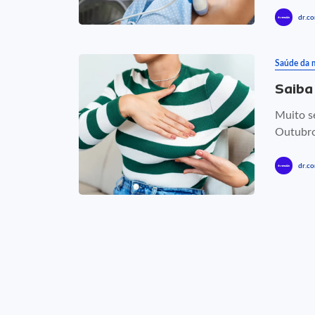
dr.co
Saúde da 
Saiba
Muito s
Outubro
dr.co