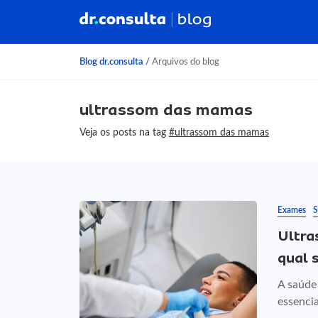
Blog dr.consulta
/
Arquivos do blog
ultrassom das mamas
Veja os posts na tag
#ultrassom das mamas
Exames
S
Ultra
qual 
A saúde
essencia