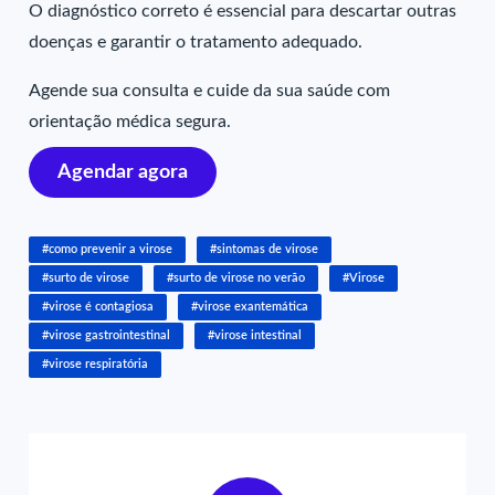
O diagnóstico correto é essencial para descartar outras
doenças e garantir o tratamento adequado.
Agende sua consulta e cuide da sua saúde com
orientação médica segura.
Agendar agora
#como prevenir a virose
#sintomas de virose
#surto de virose
#surto de virose no verão
#Virose
#virose é contagiosa
#virose exantemática
#virose gastrointestinal
#virose intestinal
#virose respiratória