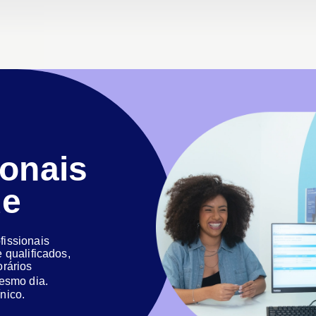
ionais
de
issionais
 qualificados,
orários
 mesmo dia.
nico.