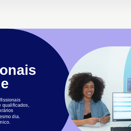
ionais
de
issionais
 qualificados,
orários
 mesmo dia.
nico.