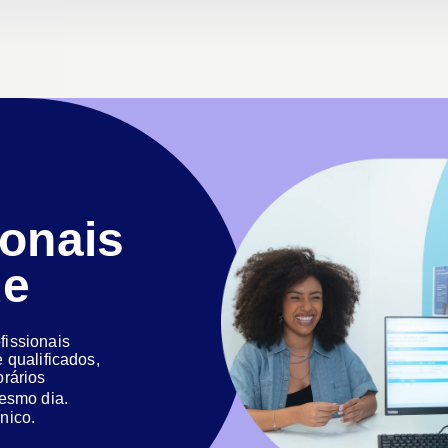
ionais
de
issionais
 qualificados,
orários
 mesmo dia.
nico.