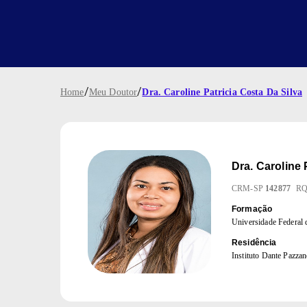
/
/
Home
Meu Doutor
Dra. Caroline Patricia Costa Da Silva
Dra.
Caroline 
CRM
-
SP
142877
R
Formação
Universidade Federa
Residência
Instituto Dante Pazzan