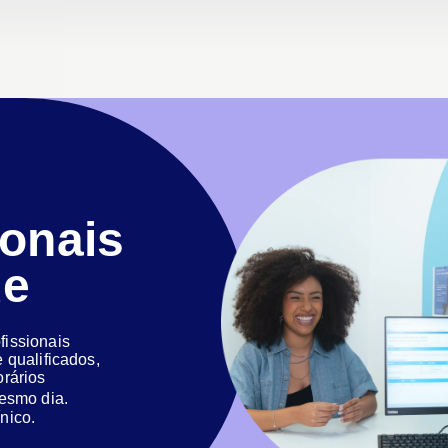
ionais
de
issionais
 qualificados,
orários
 mesmo dia.
nico.