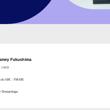
amey Fukushima
E
14620
ina do ABC - FMABC
de Dermatologia