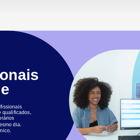
ionais
de
issionais
 qualificados,
orários
 mesmo dia.
nico.