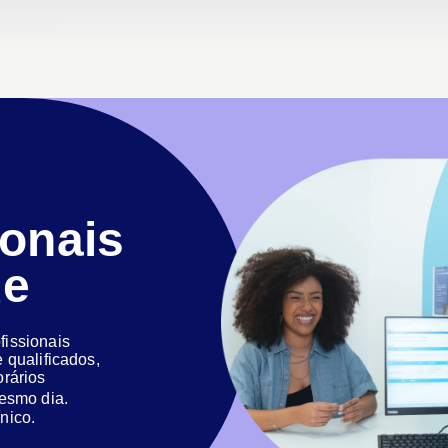
ionais
de
issionais
 qualificados,
orários
 mesmo dia.
nico.