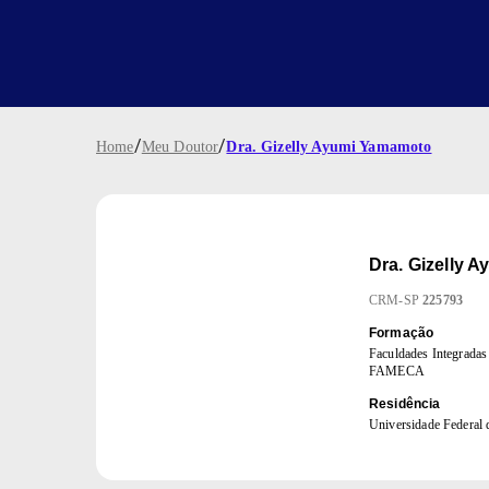
/
/
Home
Meu Doutor
Dra. Gizelly Ayumi Yamamoto
Dra.
Gizelly 
CRM
-
SP
225793
Formação
Faculdades Integradas
FAMECA
Residência
Universidade Federal