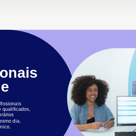
ionais
de
issionais
 qualificados,
orários
 mesmo dia.
nico.