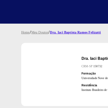
/
/
Home
Meu Doutor
Dra. Iaci Baptista Ramos Felizatti
Dra.
Iaci Bapt
CRM
-
SP
150732
Formação
Universidade Nove d
Residência
Instituto Brasileiro d