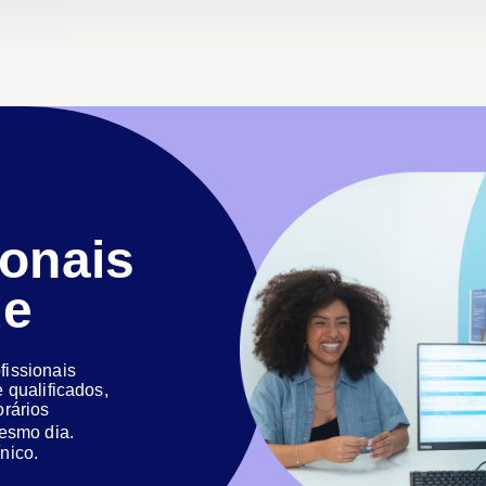
ionais
de
issionais
 qualificados,
orários
 mesmo dia.
nico.