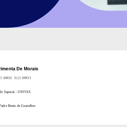
Pimenta De Morais
QE
69032
RQE
69033
 do Sapucaí - UNIVAS
Padre Bento de Guarulhos