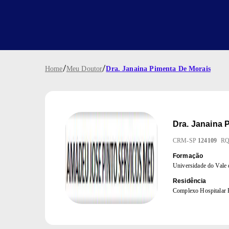
/
/
Home
Meu Doutor
Dra. Janaina Pimenta De Morais
Dra.
Janaina 
CRM
-
SP
124109
R
Formação
Universidade do Vale
Residência
Complexo Hospitalar 