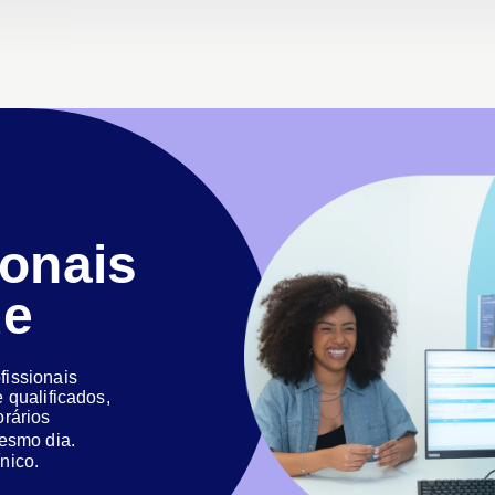
ionais
de
issionais
 qualificados,
orários
 mesmo dia.
nico.