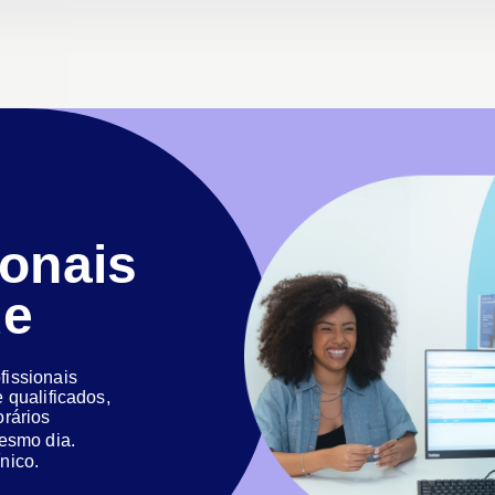
ionais
de
issionais
 qualificados,
orários
 mesmo dia.
nico.