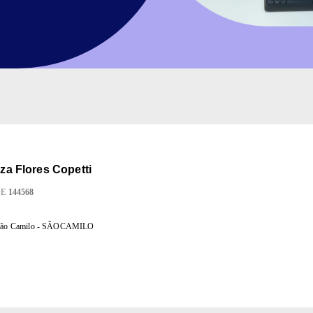
iza Flores Copetti
QE
144568
o São Camilo - SÃOCAMILO