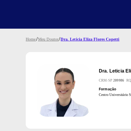
/
/
Home
Meu Doutor
Dra. Leticia Eliza Flores Copetti
Dra.
Leticia El
CRM
-
SP
209986
R
Formação
Centro Universitári