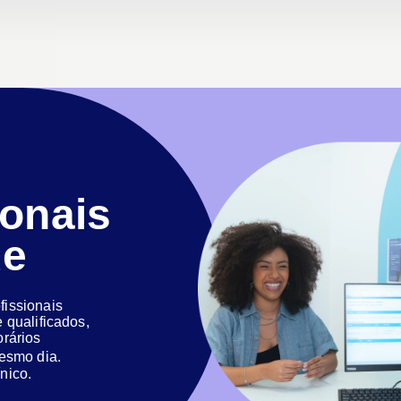
ionais
de
issionais
 qualificados,
orários
 mesmo dia.
nico.