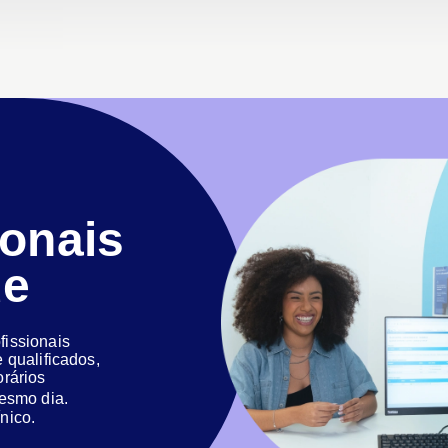
ionais
de
issionais
 qualificados,
orários
 mesmo dia.
nico.