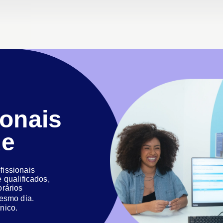
ionais
de
issionais
 qualificados,
orários
 mesmo dia.
nico.