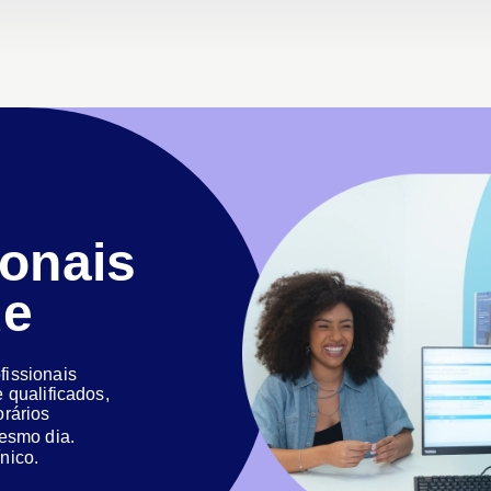
ionais
de
issionais
 qualificados,
orários
 mesmo dia.
nico.