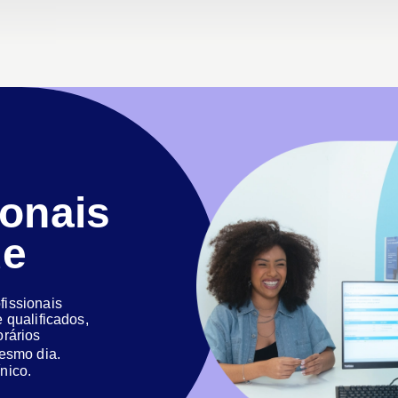
ionais
de
issionais
 qualificados,
orários
 mesmo dia.
nico.