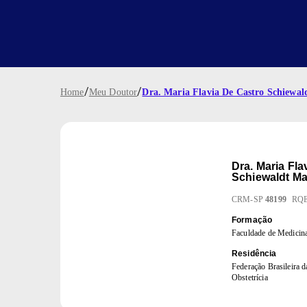
/
/
Home
Meu Doutor
Dra. Maria Flavia De Castro Schiewal
Dra.
Maria Fla
Schiewaldt Ma
CRM
-
SP
48199
RQ
Formação
Faculdade de Medic
Residência
Federação Brasileira 
Obstetrícia