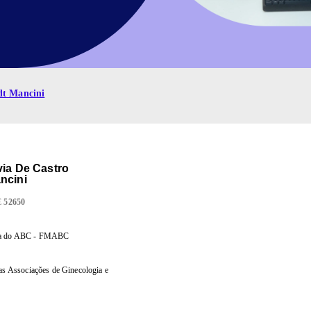
dt Mancini
via De Castro
ncini
E
52650
ina do ABC - FMABC
das Associações de Ginecologia e