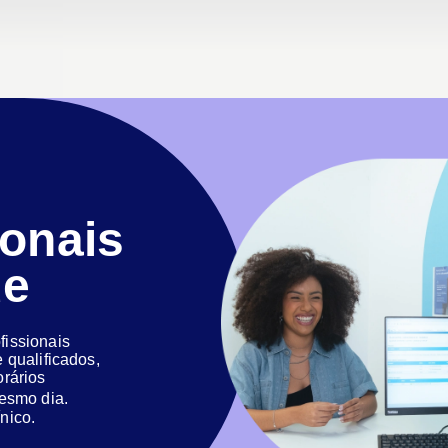
ionais
de
issionais
 qualificados,
orários
 mesmo dia.
nico.