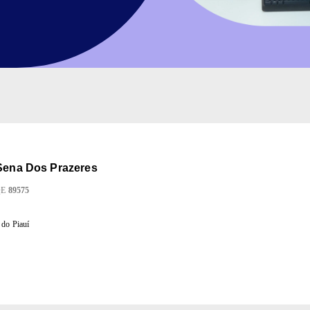
 Sena Dos Prazeres
QE
89575
 do Piauí