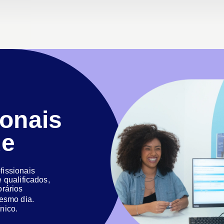
ionais
de
issionais
 qualificados,
orários
 mesmo dia.
nico.