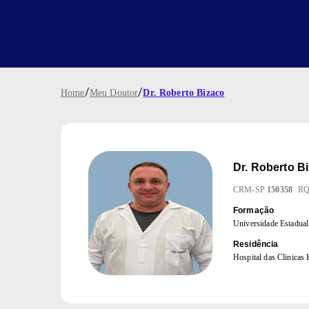
/
/
Home
Meu Doutor
Dr. Roberto Bizaco
Dr.
Roberto B
CRM
-
SP
150358
R
Formação
Universidade Estadu
Residência
Hospital das Clinic