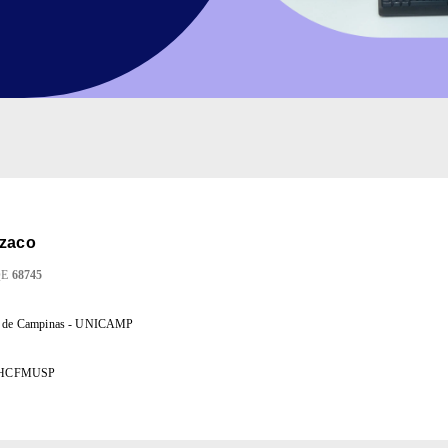
izaco
QE
68745
al de Campinas - UNICAMP
as HCFMUSP