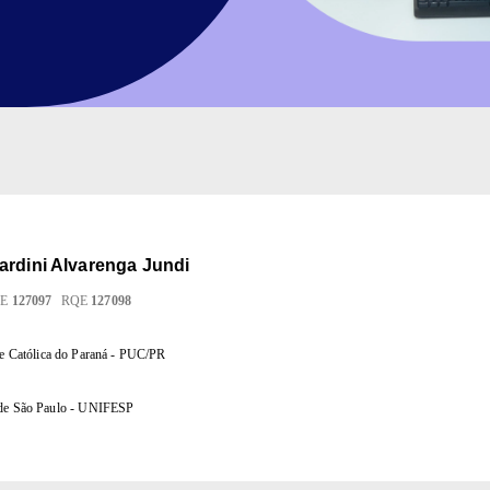
ardini Alvarenga Jundi
QE
127097
RQE
127098
de Católica do Paraná - PUC/PR
 de São Paulo - UNIFESP