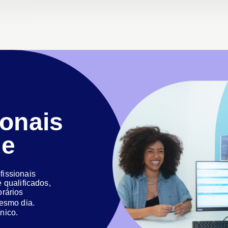
ionais
de
issionais
 qualificados,
orários
 mesmo dia.
nico.