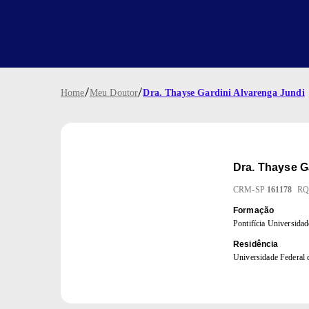
/
/
Home
Meu Doutor
Dra. Thayse Gardini Alvarenga Jundi
Dra.
Thayse G
CRM
-
SP
161178
R
Formação
Pontifícia Universida
Residência
Universidade Federal