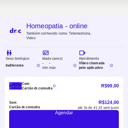
Homeopatia - online
Também conhecido como:
Telemedicina,
Video
Sexo biológico
Idade (anos)
Atendimento
-
-
Vídeo chamada
Indiferente
mín.
máx.
pelo aplicativo
Com
R$
99,00
Cartão dr.consulta
R$
124,00
Sem
Cartão dr.consulta
até
3
x de
41,33
sem juros
Agendar