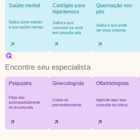
Saúde mental
Cardápio para
Queimação nos
hipertensos
pés
Saiba como manter
Saiba o que
Saiba o que pode
a sua saúde mental
consumir se você
ser esse sintoma
tem pressão alta
Encontre seu especialista
Psiquiatra
Ginecologista
Oftalmologista
Faça seu
Cuide-se
Agende aqui sua
acompanhamento
preventivamente
consulta de rotina
no dr.consulta