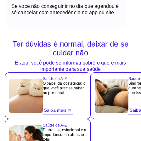
Se você não conseguir ir no dia que agendou é
só cancelar com antecedência no app ou site
Ter dúvidas é normal, deixar de se
cuidar não
E aqui você pode se informar sobre o que é mais
importante para sua saúde
Saúde de A-Z
Saúde 
O papel da obstetrícia: o
Síndr
que você precisa saber
durant
no pré-natal
que iss
Saiba mais
Saiba
Saúde de A-Z
Diabetes gestacional e a
importância da atenção
total