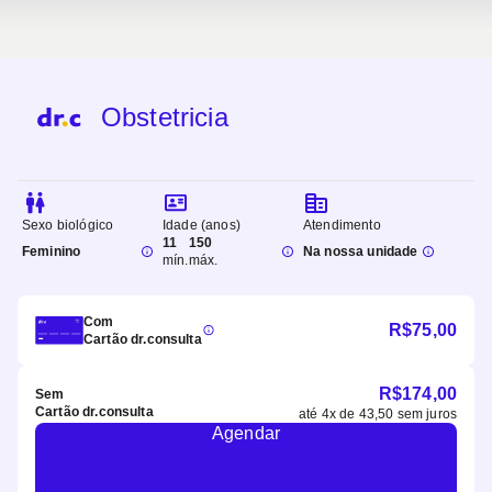
Obstetricia
Sexo biológico
Idade (anos)
Atendimento
11
150
Feminino
Na nossa unidade
mín.
máx.
Com
R$
75,00
Cartão dr.consulta
R$
174,00
Sem
Cartão dr.consulta
até
4
x de
43,50
sem juros
Agendar