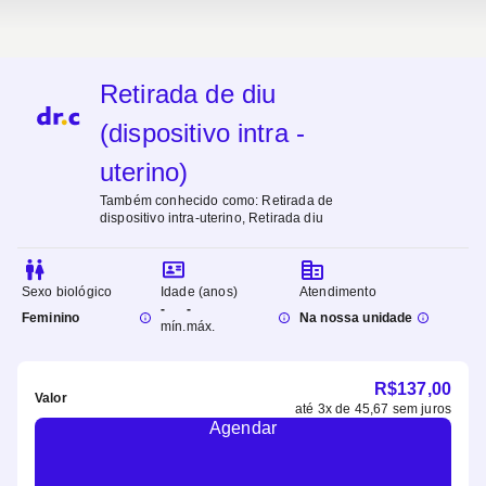
Retirada de diu
(dispositivo intra -
uterino)
Também conhecido como:
Retirada de
dispositivo intra-uterino, Retirada diu
Sexo biológico
Idade (anos)
Atendimento
-
-
Feminino
Na nossa unidade
mín.
máx.
R$
137,00
Valor
até
3
x de
45,67
sem juros
Agendar