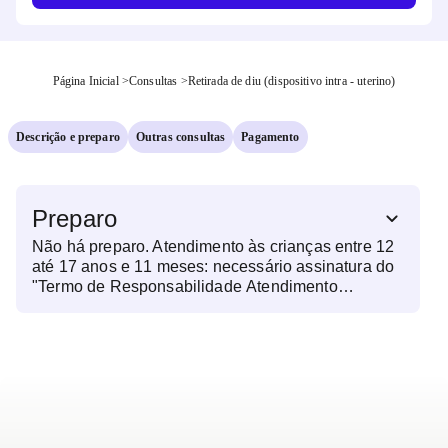
Página Inicial
>
Consultas
>
Retirada de diu (dispositivo intra - uterino)
Descrição e preparo
Outras consultas
Pagamento
Preparo
Não há preparo. Atendimento às crianças entre 12
até 17 anos e 11 meses: necessário assinatura do
"Termo de Responsabilidade Atendimento
Crianças e Adolescentes". Será necessário a
presença de um acompanhante (não
necessariamente o responsável legal). NOTA: o
termo pode ser retirado em uma das nossas
unidades físicas.