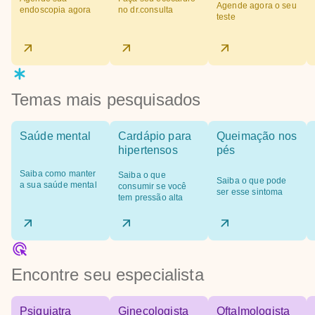
Agende agora o seu
endoscopia agora
no dr.consulta
teste
Temas mais pesquisados
Saúde mental
Cardápio para
Queimação nos
hipertensos
pés
Saiba como manter
Saiba o que
Saiba o que pode
a sua saúde mental
consumir se você
ser esse sintoma
tem pressão alta
Encontre seu especialista
Psiquiatra
Ginecologista
Oftalmologista