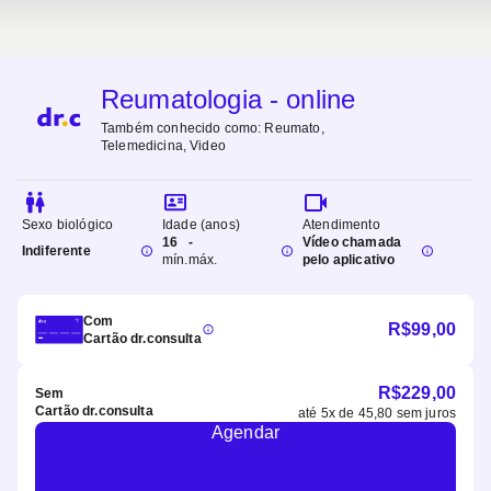
Reumatologia - online
Também conhecido como:
Reumato,
Telemedicina, Video
Sexo biológico
Idade (anos)
Atendimento
16
-
Vídeo chamada
Indiferente
mín.
máx.
pelo aplicativo
Com
R$
99,00
Cartão dr.consulta
R$
229,00
Sem
Cartão dr.consulta
até
5
x de
45,80
sem juros
Agendar