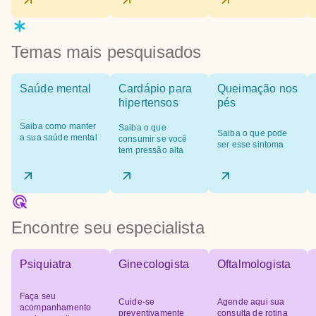
Temas mais pesquisados
Saúde mental
Cardápio para
Queimação nos
hipertensos
pés
Saiba como manter
Saiba o que
Saiba o que pode
a sua saúde mental
consumir se você
ser esse sintoma
tem pressão alta
Encontre seu especialista
Psiquiatra
Ginecologista
Oftalmologista
Faça seu
Cuide-se
Agende aqui sua
acompanhamento
preventivamente
consulta de rotina