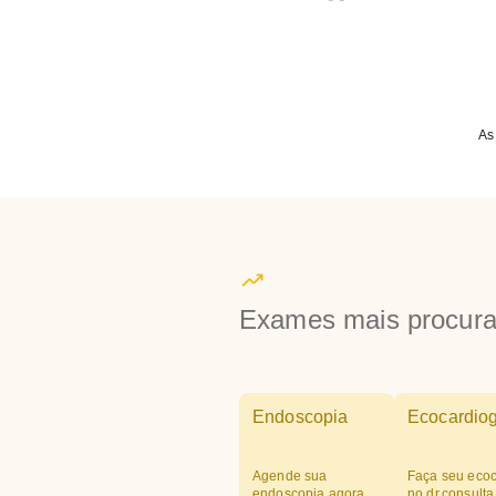
As
Exames mais procur
Endoscopia
Ecocardio
Agende sua
Faça seu ecoc
endoscopia agora
no dr.consulta