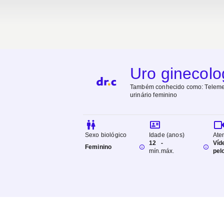
Uro ginecolog
Também conhecido como:
Teleme
urinário feminino
Sexo biológico
Idade (anos)
Ate
12
-
Víd
Feminino
mín.
máx.
pel