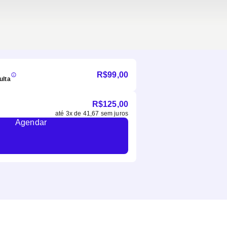
R$
99,00
ulta
R$
125,00
até
3
x de
41,67
sem juros
Agendar