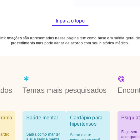
Ir para o topo
 informações são apresentadas nessa página tem como base em média geral de
procedimento mas pode variar de acordo com seu histórico médico.
ados
Temas mais pesquisados
Encont
grama
Saúde mental
Cardápio para
Psiquiat
hipertensos
Faça seu
ardio
Saiba como manter
Saiba o que
acompanh
a sua saúde mental