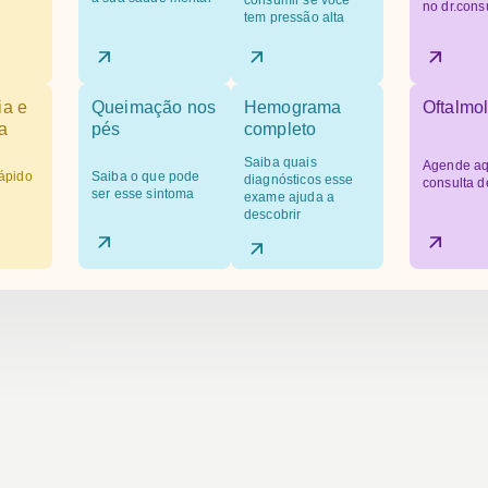
consumir se você
no dr.cons
tem pressão alta
ia e
Queimação nos
Hemograma
Oftalmol
a
pés
completo
Saiba quais
Agende aq
ápido
Saiba o que pode
diagnósticos esse
consulta d
ser esse sintoma
exame ajuda a
descobrir