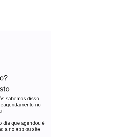
to?
sto
nós sabemos disso
 reagendamento no
il
no dia que agendou é
cia no app ou site