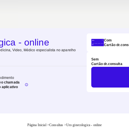
ica - online
Com
Cartão dr.cons
dicina, Video, Médico especialista no aparelho
Sem
Cartão dr.consulta
ndimento
eo chamada
o aplicativo
Página Inicial
>
Consultas
>
Uro ginecologica - online