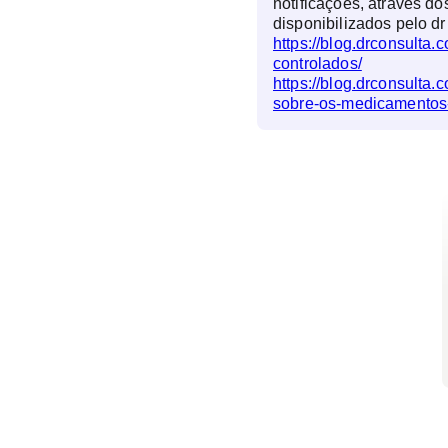
notificações, através do
disponibilizados pelo dr
https://blog.drconsulta
controlados/
https://blog.drconsulta.
sobre-os-medicamentos-