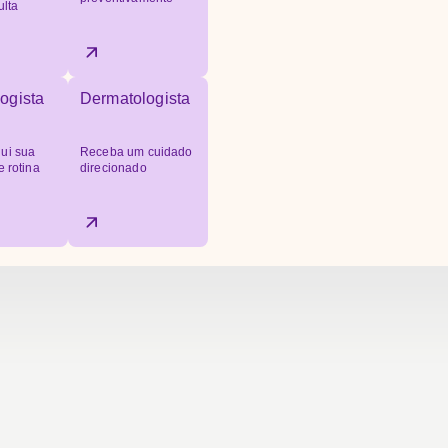
ulta
ogista
Dermatologista
ui sua
Receba um cuidado
e rotina
direcionado