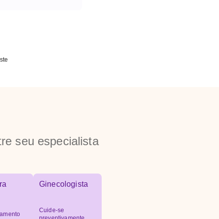
ste
re seu especialista
ra
Ginecologista
Cuide-se
amento
preventivamente