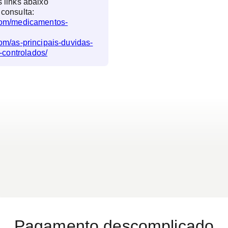
s links abaixo
 consulta:
.com/medicamentos-
com/as-principais-duvidas-
controlados/
Pagamento descomplicado