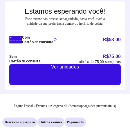
Estamos esperando você!
Esse exame não precisa ser agendado, basta você ir até a
unidade da sua preferência dentro do horário de coleta.
Com
R$
53,00
Cartão dr.consulta
R$
75,00
Sem
Cartão dr.consulta
até
1
x de
75,00
sem juros
Ver unidades
Página Inicial
>
Exames
>
Alergeno d1 (dermatophagoides pteronissinus)
Descrição e preparo
Outros exames
Pagamento