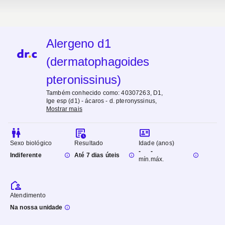
Alergeno d1
(dermatophagoides
pteronissinus)
Também conhecido como:
40307263, D1,
Ige esp (d1) - ácaros - d. pteronyssinus
,
Mostrar mais
Sexo biológico
Resultado
Idade (anos)
-
-
Indiferente
Até 7 dias úteis
mín.
máx.
Atendimento
Na nossa unidade