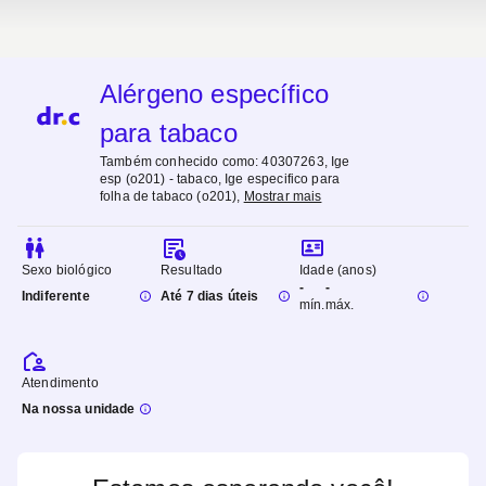
Alérgeno específico
para tabaco
Também conhecido como:
40307263, Ige
esp (o201) - tabaco, Ige especifico para
folha de tabaco (o201)
,
Mostrar mais
Sexo biológico
Resultado
Idade (anos)
-
-
Indiferente
Até 7 dias úteis
mín.
máx.
Atendimento
Na nossa unidade