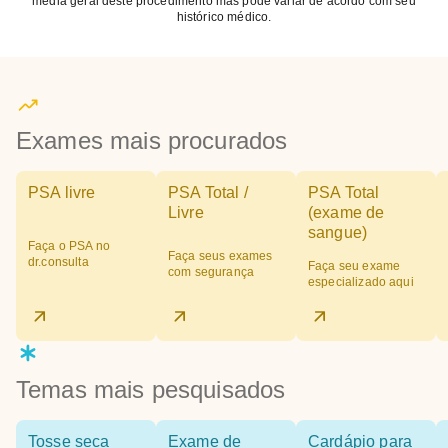
média geral deste procedimento mas pode variar de acordo com seu
histórico médico.
Exames mais procurados
PSA livre
PSA Total /
PSA Total
Livre
(exame de
sangue)
Faça o PSA no
Faça seus exames
dr.consulta
Faça seu exame
com segurança
especializado aqui
Temas mais pesquisados
Tosse seca
Exame de
Cardápio para