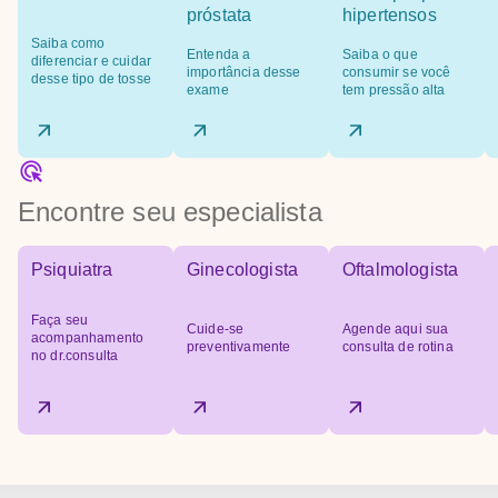
próstata
hipertensos
Saiba como
Entenda a
Saiba o que
diferenciar e cuidar
importância desse
consumir se você
desse tipo de tosse
exame
tem pressão alta
Encontre seu especialista
Psiquiatra
Ginecologista
Oftalmologista
Faça seu
Cuide-se
Agende aqui sua
acompanhamento
preventivamente
consulta de rotina
no dr.consulta