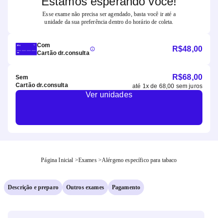
Estamos esperando você!
Esse exame não precisa ser agendado, basta você ir até a
unidade da sua preferência dentro do horário de coleta.
Com
R$
48,00
Cartão dr.consulta
R$
68,00
Sem
Cartão dr.consulta
até
1
x de
68,00
sem juros
Ver unidades
Página Inicial
>
Exames
>
Alérgeno específico para tabaco
Descrição e preparo
Outros exames
Pagamento