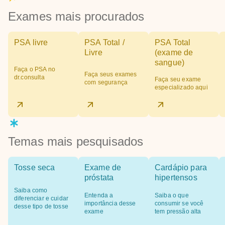
Exames mais procurados
PSA livre
PSA Total /
PSA Total
Livre
(exame de
sangue)
Faça o PSA no
Faça seus exames
dr.consulta
Faça seu exame
com segurança
especializado aqui
Temas mais pesquisados
Tosse seca
Exame de
Cardápio para
próstata
hipertensos
Saiba como
Entenda a
Saiba o que
diferenciar e cuidar
importância desse
consumir se você
desse tipo de tosse
exame
tem pressão alta