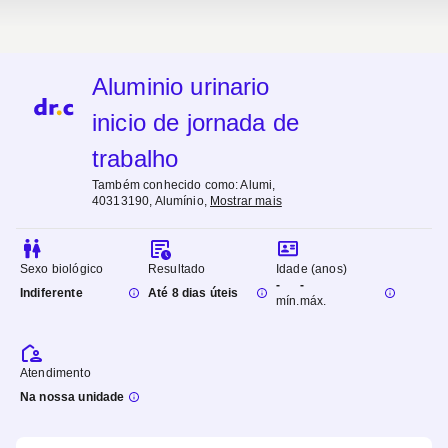
Aluminio urinario
inicio de jornada de
trabalho
Também conhecido como:
Alumi,
40313190, Alumínio
,
Mostrar mais
Sexo biológico
Resultado
Idade (anos)
-
-
Indiferente
Até 8 dias úteis
mín.
máx.
Atendimento
Na nossa unidade