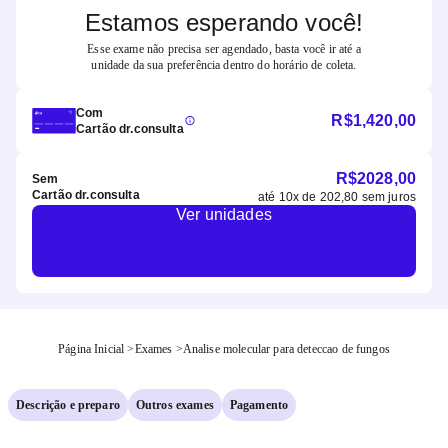
Estamos esperando você!
Esse exame não precisa ser agendado, basta você ir até a
unidade da sua preferência dentro do horário de coleta.
Com
R$
1,420,00
Cartão dr.consulta
R$
2028,00
Sem
Cartão dr.consulta
até
10
x de
202,80
sem juros
Ver unidades
Página Inicial
>
Exames
>
Analise molecular para deteccao de fungos
Descrição e preparo
Outros exames
Pagamento