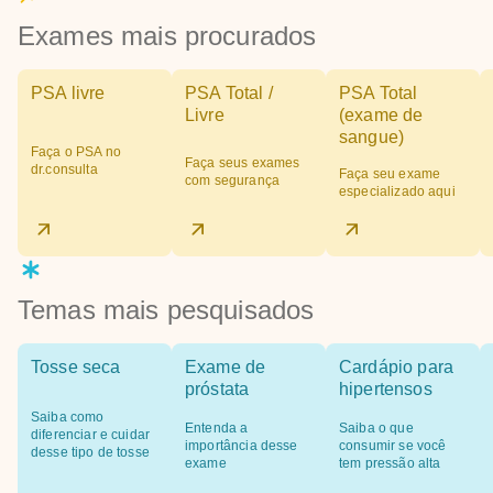
Exames mais procurados
PSA livre
PSA Total /
PSA Total
Livre
(exame de
sangue)
Faça o PSA no
Faça seus exames
dr.consulta
Faça seu exame
com segurança
especializado aqui
Temas mais pesquisados
Tosse seca
Exame de
Cardápio para
próstata
hipertensos
Saiba como
Entenda a
Saiba o que
diferenciar e cuidar
importância desse
consumir se você
desse tipo de tosse
exame
tem pressão alta