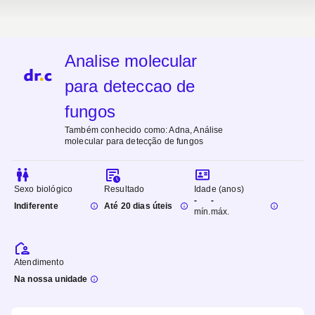
Analise molecular
para deteccao de
fungos
Também conhecido como:
Adna, Análise
molecular para detecção de fungos
Sexo biológico
Resultado
Idade (anos)
-
-
Indiferente
Até 20 dias úteis
mín.
máx.
Atendimento
Na nossa unidade