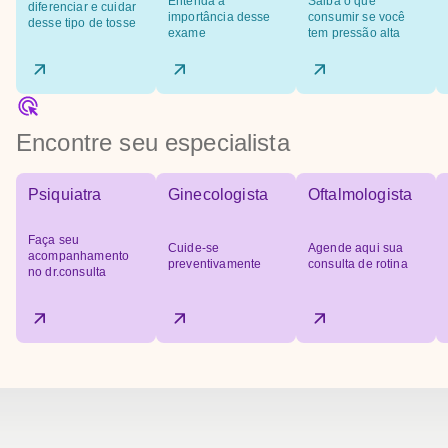
Entenda a
Saiba o que
diferenciar e cuidar
importância desse
consumir se você
desse tipo de tosse
exame
tem pressão alta
Encontre seu especialista
Psiquiatra
Ginecologista
Oftalmologista
Faça seu
Cuide-se
Agende aqui sua
acompanhamento
preventivamente
consulta de rotina
no dr.consulta