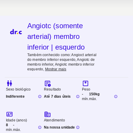
Angiotc (somente
arterial) membro
inferior | esquerdo
Também conhecido como:
Angioct arterial
do membro inferior esquerdo, Angiotc de
membro inferior, Angiotc membro inferior
esquerdo
,
Mostrar mais
Sexo biológico
Resultado
Peso
-
150kg
Indiferente
Até 7 dias úteis
mín.
máx.
Idade (anos)
Atendimento
8
-
Na nossa unidade
mín.
máx.