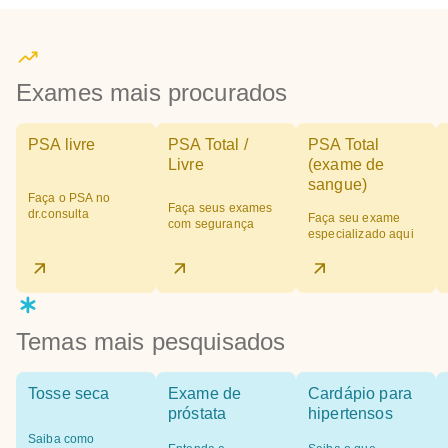
Exames mais procurados
PSA livre
PSA Total /
PSA Total
Livre
(exame de
sangue)
Faça o PSA no
Faça seus exames
dr.consulta
Faça seu exame
com segurança
especializado aqui
Temas mais pesquisados
Tosse seca
Exame de
Cardápio para
próstata
hipertensos
Saiba como