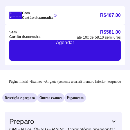
Com
R$
407,00
Cartão dr.consulta
R$
581,00
Sem
Cartão dr.consulta
até
10
x de
58,10
sem juros
Agendar
Página Inicial
>
Exames
>
Angiotc (somente arterial) membro inferior | esquerdo
Descrição e preparo
Outros exames
Pagamento
Preparo
ORIENTAÇÕES GERAIS: - Obrigatório apresentar