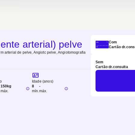
nte arterial) pelve
Com
Cartão dr.cons
m arterial de pelve, Angiotc pelve, Angiotomografia
Sem
Cartão dr.consulta
o
Idade (anos)
150kg
8
-
.
máx.
mín.
máx.