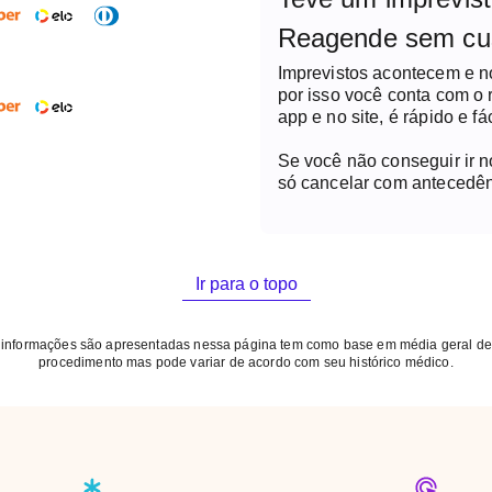
Reagende sem cu
ejum de alimentos sólidos.
 moderada de água, caso
Imprevistos acontecem e 
diabéticos e em uso de
por isso você conta com o
ORMINA (presente em
app e no site, é rápido e fác
ole de diabetes):
 medicação por 48 horas
Se você não conseguir ir 
< que 30. - Demais
só cancelar com antecedên
tineiro devem ser
ens e horários habituais
a). - Para exames
ecessário suspender
Ir para o topo
nte preferir, pode estocar
ção do exame.
 informações são apresentadas nessa página tem como base em média geral de
procedimento mas pode variar de acordo com seu histórico médico.