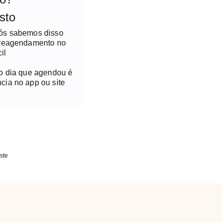
sto
nós sabemos disso
 reagendamento no
il
no dia que agendou é
cia no app ou site
ste