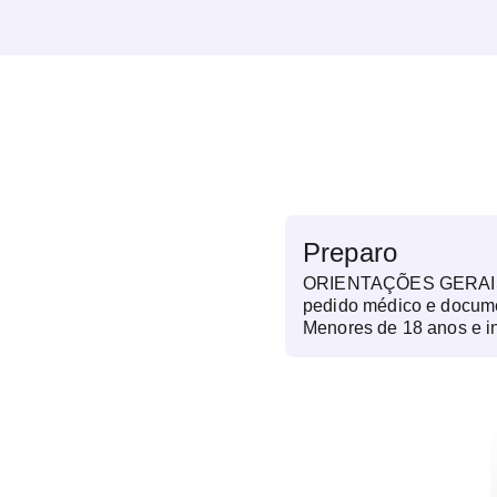
Preparo
ORIENTAÇÕES GERAIS: -
pedido médico e documen
Menores de 18 anos e in
acompanhado de um rep
devidamente identificado
curador). - Trazer exames anteriores da região a
ser examinada (radiograf
tomografia e/ou ressonância). - Chegar 
agendado. Em caso de 
ser realizado. - Restri