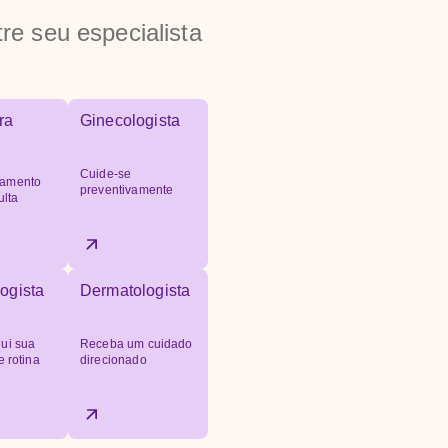
re seu especialista
ra
Ginecologista
Cuide-se
amento
preventivamente
ulta
ogista
Dermatologista
ui sua
Receba um cuidado
e rotina
direcionado