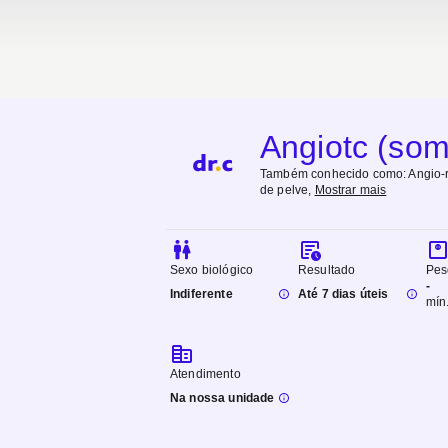
Angiotc (some
Também conhecido como:
Angio-r
de pelve
,
Mostrar mais
Sexo biológico
Resultado
Pes
-
Indiferente
Até 7 dias úteis
mín
Atendimento
Na nossa unidade