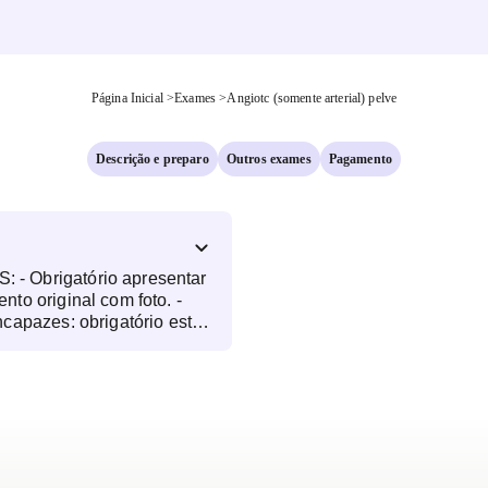
Página Inicial
>
Exames
>
Angiotc (somente arterial) pelve
Descrição e preparo
Outros exames
Pagamento
 Obrigatório apresentar
to original com foto. -
capazes: obrigatório estar
resentante legal
 (pai, mãe, tutor ou
ia, ultrassonografia,
no horário
atrasos, o exame pode não
ção: peso máximo do