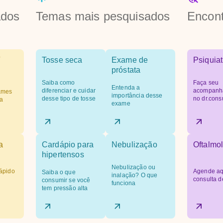
ados
Temas mais pesquisados
Encont
Tosse seca
Exame de
Psiquiat
próstata
Saiba como
Faça seu
Entenda a
diferenciar e cuidar
acompanh
ames
importância desse
desse tipo de tosse
no dr.cons
a
exame
a
Cardápio para
Nebulização
Oftalmol
hipertensos
Nebulização ou
ápido
Agende aq
Saiba o que
inalação? O que
consulta d
consumir se você
funciona
tem pressão alta