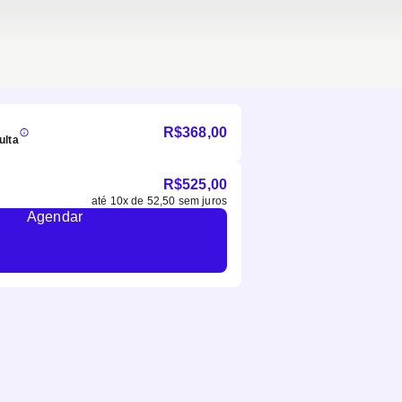
R$
368,00
ulta
R$
525,00
até
10
x de
52,50
sem juros
Agendar