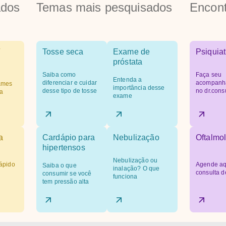
ados
Temas mais pesquisados
Encont
Tosse seca
Exame de
Psiquiat
próstata
Saiba como
Faça seu
Entenda a
diferenciar e cuidar
acompanh
ames
importância desse
desse tipo de tosse
no dr.cons
a
exame
a
Cardápio para
Nebulização
Oftalmol
hipertensos
Nebulização ou
ápido
Agende aq
Saiba o que
inalação? O que
consulta d
consumir se você
funciona
tem pressão alta