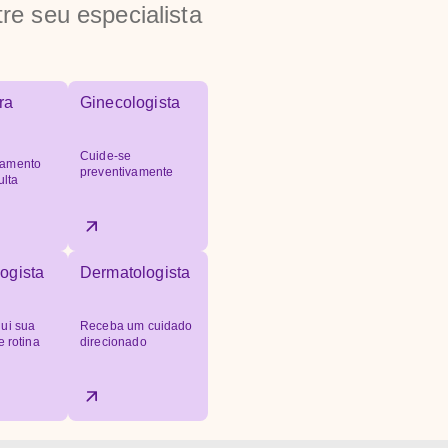
re seu especialista
ra
Ginecologista
Cuide-se
amento
preventivamente
ulta
ogista
Dermatologista
ui sua
Receba um cuidado
e rotina
direcionado