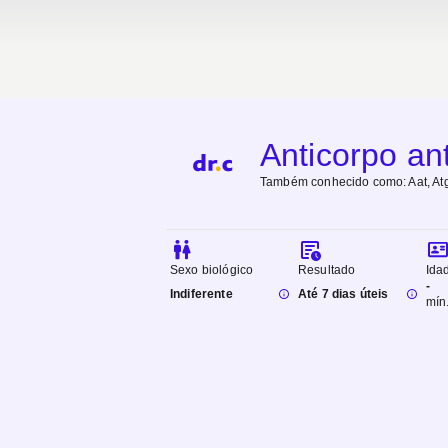
Anticorpo ant
Também conhecido como:
Aat, Atg
Sexo biológico
Resultado
Ida
-
Indiferente
Até 7 dias úteis
mín