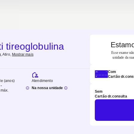
Estamo
i tireoglobulina
Esse exame não 
, Atiro
,
Mostrar mais
unidade da sua
Com
Cartão dr.cons
de (anos)
Atendimento
-
Na nossa unidade
.
máx.
Sem
Cartão dr.consulta