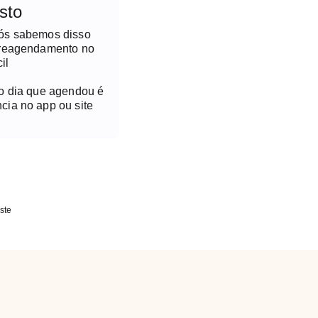
sto
nós sabemos disso
 reagendamento no
il
no dia que agendou é
cia no app ou site
ste