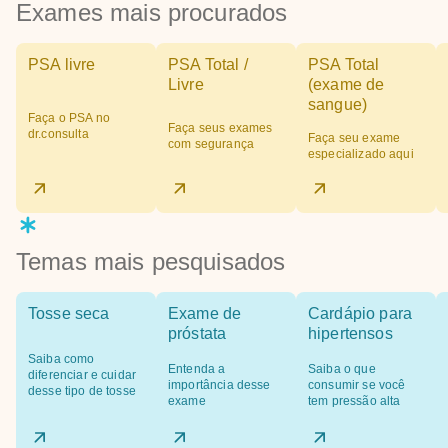
Exames mais procurados
PSA livre
PSA Total /
PSA Total
Livre
(exame de
sangue)
Faça o PSA no
Faça seus exames
dr.consulta
Faça seu exame
com segurança
especializado aqui
Temas mais pesquisados
Tosse seca
Exame de
Cardápio para
próstata
hipertensos
Saiba como
Entenda a
Saiba o que
diferenciar e cuidar
importância desse
consumir se você
desse tipo de tosse
exame
tem pressão alta