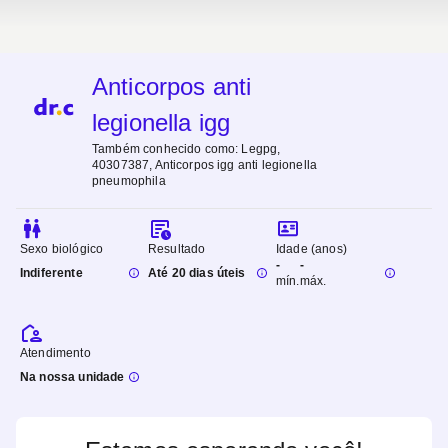
Anticorpos anti
legionella igg
Também conhecido como:
Legpg,
40307387, Anticorpos igg anti legionella
pneumophila
Sexo biológico
Resultado
Idade (anos)
-
-
Indiferente
Até 20 dias úteis
mín.
máx.
Atendimento
Na nossa unidade