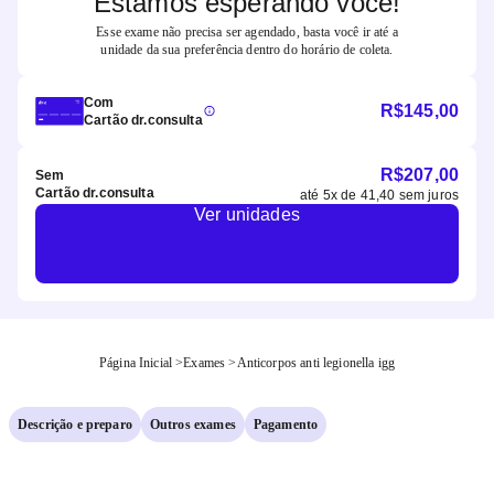
Estamos esperando você!
Esse exame não precisa ser agendado, basta você ir até a
unidade da sua preferência dentro do horário de coleta.
Com
R$
145,00
Cartão dr.consulta
R$
207,00
Sem
Cartão dr.consulta
até
5
x de
41,40
sem juros
Ver unidades
Página Inicial
>
Exames
>
Anticorpos anti legionella igg
Descrição e preparo
Outros exames
Pagamento