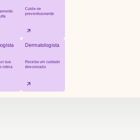
Cuide-se
amento
preventivamente
ulta
ogista
Dermatologista
ui sua
Receba um cuidado
e rotina
direcionado