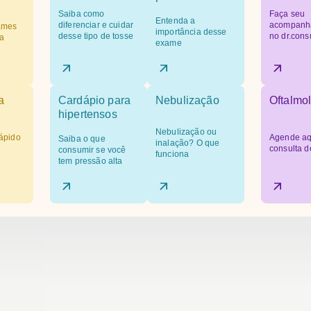
Saiba como
Faça seu
Entenda a
diferenciar e cuidar
acompanh
ames
importância desse
desse tipo de tosse
no dr.cons
a
exame
a
Cardápio para
Nebulização
Oftalmol
hipertensos
Nebulização ou
ápido
Agende aq
Saiba o que
inalação? O que
consulta d
consumir se você
funciona
tem pressão alta