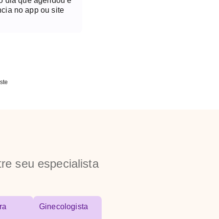
no dia que agendou é
cia no app ou site
ste
re seu especialista
ra
Ginecologista