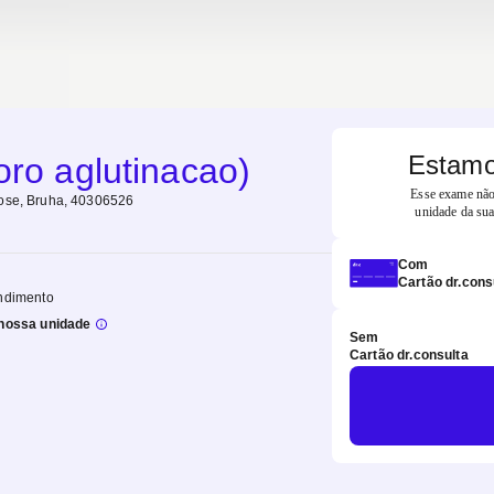
Estamo
oro aglutinacao)
Esse exame não 
ose, Bruha, 40306526
unidade da sua
Com
Cartão dr.cons
ndimento
nossa unidade
Sem
Cartão dr.consulta