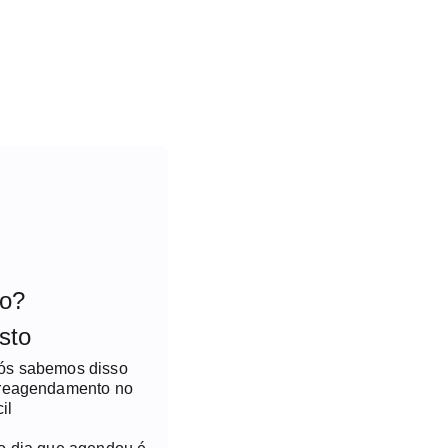
to?
sto
nós sabemos disso
 reagendamento no
il