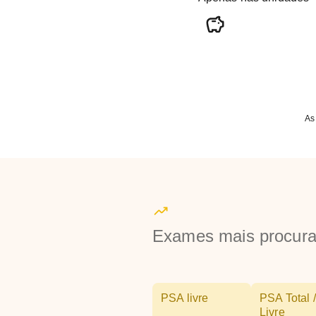
As
Exames mais procur
PSA livre
PSA Total /
Livre