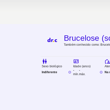
Brucelose (s
Também conhecido como:
Brucel
Sexo biológico
Idade (anos)
Ate
-
-
Indiferente
Na 
mín.
máx.